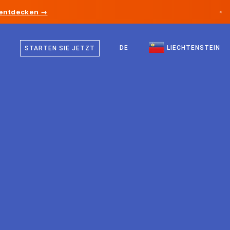
 entdecken →
×
Deutsch
Kanada
Englisch
DE
LIECHTENSTEIN
STARTEN SIE JETZT
Deutschland
Liechtenstein
Norwegen
Japan
Bulgarien
Kroatien
Litauen
Montenegro