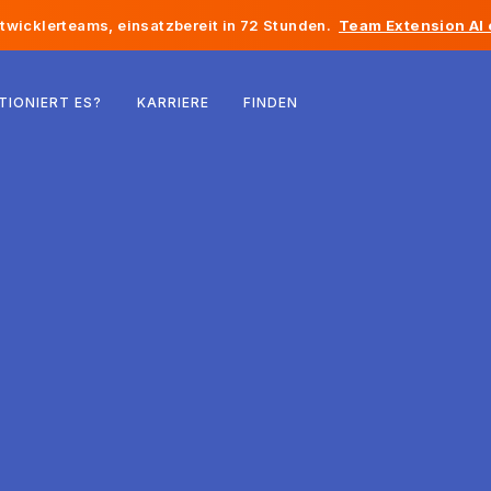
twicklerteams, einsatzbereit in 72 Stunden.
Team Extension AI
Belgien
TIONIERT ES?
KARRIERE
FINDEN
Frankreich
Irland
Niederlande
Schweiz
Vereinigte Staaten
Bosnien und Herzegowina
Estland
Lettland
Republik Moldau