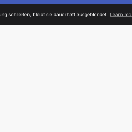
g schließen, bleibt sie dauerhaft ausgeblendet.
Learn mo
60
+36
7
TARBEITER
COUNTRIES
BÜRO