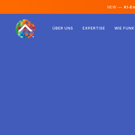
NEW —
KI-En
Österreich
ÜBER UNS
EXPERTISE
WIE FUNK
Finnland
Island
Luxemburg
Schweden
Vereinigtes Königreich
Albanien
Tschechien
Ungarn
Nordmazedonien