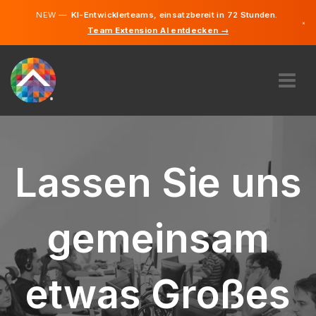
NEW —
KI-Entwicklerteams, einsatzbereit in 72 Stunden.
×
Team Extension AI entdecken →
Deutsch
Englisch
ÜBER UNS
EXPERTISE
WIE FUNKTIONIERT ES?
Lassen Sie uns
KARRIERE
FINDEN
gemeinsam
LIECHTENSTEIN
DE
etwas Großes
STARTEN SIE JETZT