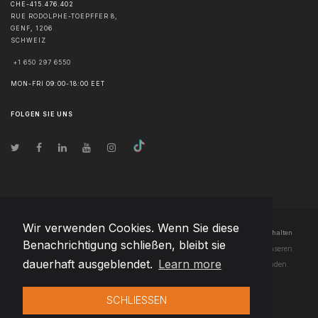
CHE-415.476.402
RUE RODOLPHE-TOEPFFER 8,
GENF
,
1206
SCHWEIZ
+1 650 297 6550
MON-FRI 09:00-18:00 EET
FOLGEN SIE UNS
Wir verwenden Cookies. Wenn Sie diese
© Urheberrecht
2026
Team Extension AG Liechtenstein
- Alle Rechte vorbehalten
Benachrichtigung schließen, bleibt sie
Changelog
● Durch die Nutzung dieser Website erklären Sie sich mit unseren
dauerhaft ausgeblendet.
Learn more
Nutzungsbedingungen
und unserer
Datenschutzerklärung
einverstanden.
SCHLIESSEN