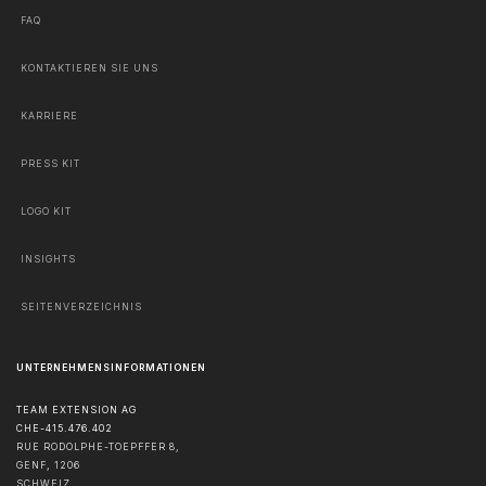
FAQ
KONTAKTIEREN SIE UNS
KARRIERE
PRESS KIT
LOGO KIT
INSIGHTS
SEITENVERZEICHNIS
UNTERNEHMENSINFORMATIONEN
TEAM EXTENSION AG
CHE-415.476.402
RUE RODOLPHE-TOEPFFER 8,
GENF
,
1206
SCHWEIZ