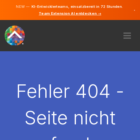
NEW —
KI-Entwicklerteams, einsatzbereit in 72 Stunden.
×
Team Extension AI entdecken →
Deutsch
Englisch
ÜBER UNS
EXPERTISE
WIE FUNKTIONIERT ES?
KARRIERE
Fehler 404 -
FINDEN
LIECHTENSTEIN
Seite nicht
DE
STARTEN SIE JETZT