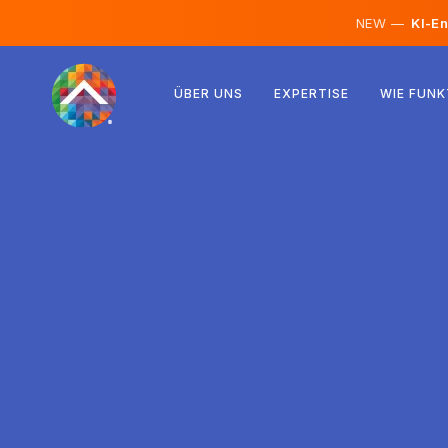
NEW —
KI-En
Österreich
ÜBER UNS
EXPERTISE
WIE FUNK
Finnland
Island
Luxemburg
Schweden
Vereinigtes Königreich
Albanien
Tschechien
Ungarn
Nordmazedonien