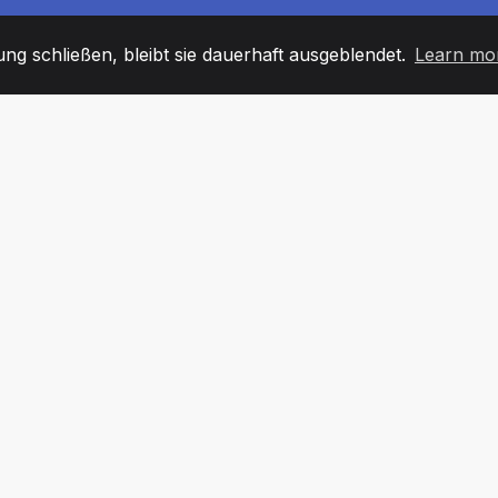
g schließen, bleibt sie dauerhaft ausgeblendet.
Learn mo
60
+36
7
TARBEITER
COUNTRIES
BÜRO