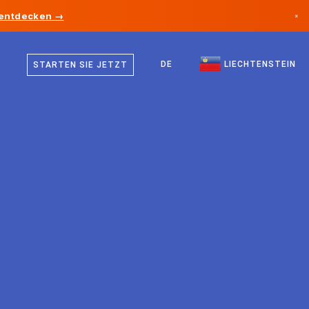
 entdecken →
×
Deutsch
Kanada
Englisch
DE
LIECHTENSTEIN
STARTEN SIE JETZT
Deutschland
Liechtenstein
Norwegen
Japan
Bulgarien
Kroatien
Litauen
Montenegro