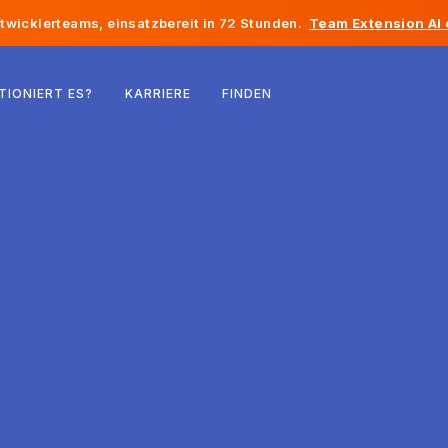
twicklerteams, einsatzbereit in 72 Stunden.
Team Extension AI
Belgien
TIONIERT ES?
KARRIERE
FINDEN
Frankreich
Irland
Niederlande
Schweiz
Vereinigte Staaten
Bosnien und Herzegowina
Estland
Lettland
Republik Moldau