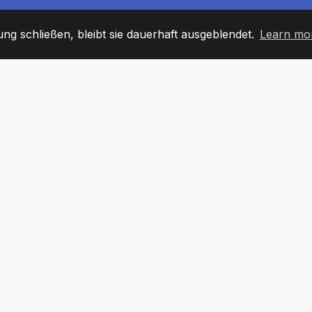
g schließen, bleibt sie dauerhaft ausgeblendet.
Learn mo
60
+36
7
TARBEITER
COUNTRIES
BÜRO