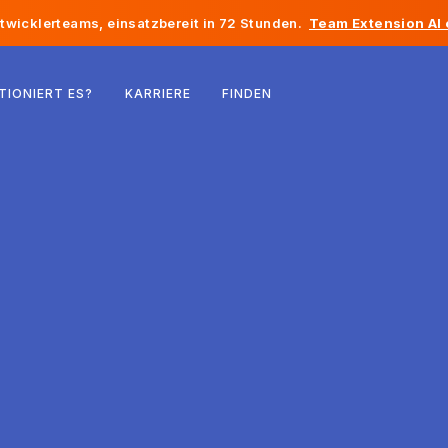
twicklerteams, einsatzbereit in 72 Stunden.
Team Extension AI
Belgien
TIONIERT ES?
KARRIERE
FINDEN
Frankreich
Irland
Niederlande
Schweiz
Vereinigte Staaten
Bosnien und Herzegowina
Estland
Lettland
Republik Moldau