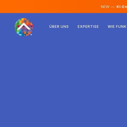
NEW —
KI-En
Österreich
ÜBER UNS
EXPERTISE
WIE FUNK
Finnland
Island
Luxemburg
Schweden
Vereinigtes Königreich
Albanien
Tschechien
Ungarn
Nordmazedonien