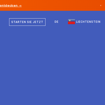
 entdecken →
×
Deutsch
Kanada
Englisch
DE
LIECHTENSTEIN
STARTEN SIE JETZT
Deutschland
Liechtenstein
Norwegen
Japan
Bulgarien
Kroatien
Litauen
Montenegro