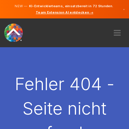
NEW —
KI-Entwicklerteams, einsatzbereit in 72 Stunden.
×
Team Extension AI entdecken →
Deutsch
Englisch
ÜBER UNS
EXPERTISE
WIE FUNKTIONIERT ES?
KARRIERE
Fehler 404 -
FINDEN
LIECHTENSTEIN
Seite nicht
DE
STARTEN SIE JETZT