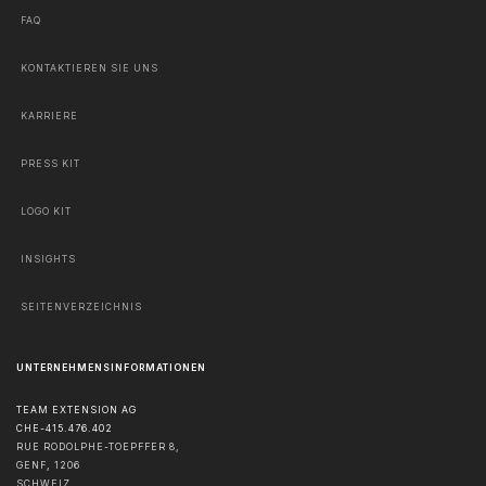
FAQ
KONTAKTIEREN SIE UNS
KARRIERE
PRESS KIT
LOGO KIT
INSIGHTS
SEITENVERZEICHNIS
UNTERNEHMENSINFORMATIONEN
TEAM EXTENSION AG
CHE-415.476.402
RUE RODOLPHE-TOEPFFER 8,
GENF
,
1206
SCHWEIZ