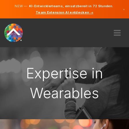
NEW —
KI-Entwicklerteams, einsatzbereit in 72 Stunden.
×
Team Extension AI entdecken →
Deutsch
Englisch
ÜBER UNS
EXPERTISE
WIE FUNKTIONIERT ES?
Expertise in
KARRIERE
FINDEN
Wearables
LIECHTENSTEIN
DE
STARTEN SIE JETZT