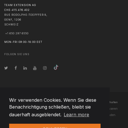
TEAM EXTENSION AG
CHE-415.476.402
RUE RODOLPHE-TOEPFFER 8,
GENF
,
1206
SCHWEIZ
+1 650 297 6550
MON-FRI 09:00-18:00 EET
FOLGEN SIE UNS
Wir verwenden Cookies. Wenn Sie diese
© Urheberrecht
2026
Team Extension AG Liechtenstein
- Alle Rechte vorbehalten
Benachrichtigung schließen, bleibt sie
Changelog
● Durch die Nutzung dieser Website erklären Sie sich mit unseren
dauerhaft ausgeblendet.
Learn more
Nutzungsbedingungen
und unserer
Datenschutzerklärung
einverstanden.