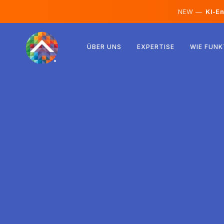
NEW —
KI-En
Österreich
ÜBER UNS
EXPERTISE
WIE FUNK
Finnland
Island
Luxemburg
Schweden
Vereinigtes Königreich
Albanien
Tschechien
Ungarn
Nordmazedonien