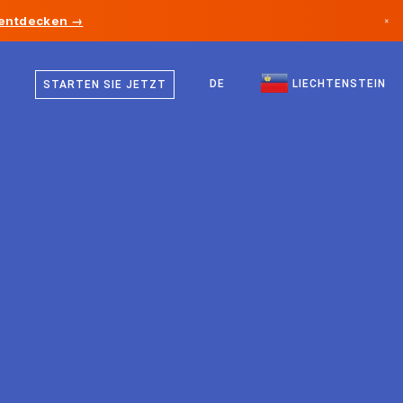
 entdecken →
×
Deutsch
Kanada
Englisch
DE
LIECHTENSTEIN
STARTEN SIE JETZT
Deutschland
Liechtenstein
Norwegen
Japan
Bulgarien
Kroatien
Litauen
Montenegro