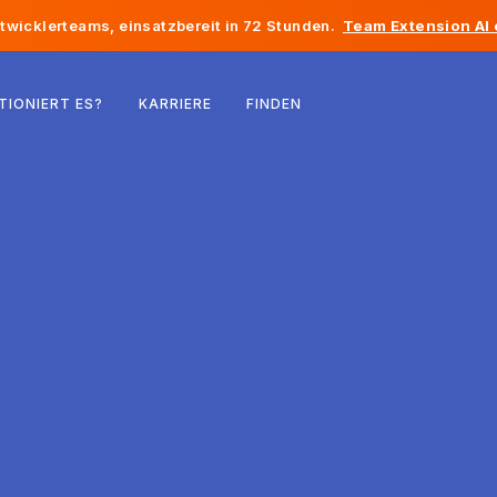
twicklerteams, einsatzbereit in 72 Stunden.
Team Extension AI
Belgien
TIONIERT ES?
KARRIERE
FINDEN
Frankreich
Irland
Niederlande
Schweiz
Vereinigte Staaten
Bosnien und Herzegowina
Estland
Lettland
Republik Moldau