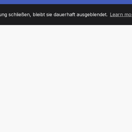
g schließen, bleibt sie dauerhaft ausgeblendet.
Learn mo
60
+36
7
TARBEITER
COUNTRIES
BÜRO