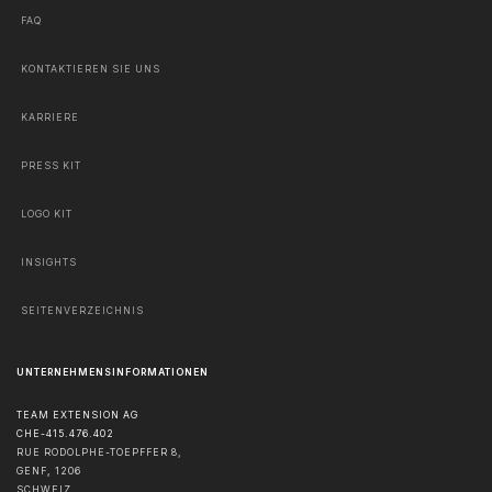
FAQ
KONTAKTIEREN SIE UNS
KARRIERE
PRESS KIT
LOGO KIT
INSIGHTS
SEITENVERZEICHNIS
UNTERNEHMENSINFORMATIONEN
TEAM EXTENSION AG
CHE-415.476.402
RUE RODOLPHE-TOEPFFER 8,
GENF
,
1206
SCHWEIZ