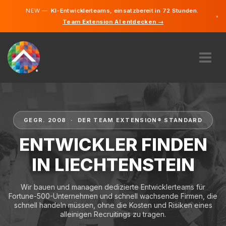
NEW —
KI-Entwicklerteams, einsatzbereit in 72 Stunden.
×
Team Extension AI entdecken →
Deutsch
Englisch
ÜBER UNS
EXPERTISE
WIE FUNKTIONIERT ES?
GEGR. 2008 · DER TEAM EXTENSION® STANDARD
KARRIERE
ENTWICKLER FINDEN
FINDEN
IN LIECHTENSTEIN
LIECHTENSTEIN
Wir bauen und managen dedizierte Entwicklerteams für
DE
Fortune-500-Unternehmen und schnell wachsende Firmen, die
schnell handeln müssen, ohne die Kosten und Risiken eines
STARTEN SIE JETZT
alleinigen Recruitings zu tragen.