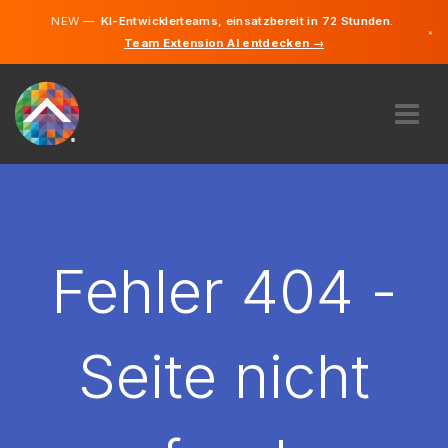
NEW —
KI-Entwicklerteams, einsatzbereit in 72 Stunden.
×
Team Extension AI entdecken →
Deutsch
Englisch
ÜBER UNS
EXPERTISE
WIE FUNKTIONIERT ES?
KARRIERE
Fehler 404 -
FINDEN
LIECHTENSTEIN
Seite nicht
DE
STARTEN SIE JETZT