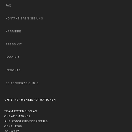
FAQ
KONTAKTIEREN SIE UNS
KARRIERE
PRESS KIT
LOGO KIT
INSIGHTS
SEITENVERZEICHNIS
UNTERNEHMENSINFORMATIONEN
TEAM EXTENSION AG
CHE-415.476.402
RUE RODOLPHE-TOEPFFER 8,
GENF
,
1206
SCHWEIZ