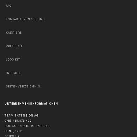
FAQ
KONTAKTIEREN SIE UNS
KARRIERE
PRESS KIT
LOGO KIT
INSIGHTS
SEITENVERZEICHNIS
UNTERNEHMENSINFORMATIONEN
TEAM EXTENSION AG
CHE-415.476.402
RUE RODOLPHE-TOEPFFER 8,
GENF
,
1206
SCHWEIZ