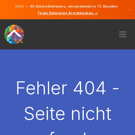
NEW —
KI-Entwicklerteams, einsatzbereit in 72 Stunden.
×
Team Extension AI entdecken →
Deutsch
Englisch
ÜBER UNS
EXPERTISE
WIE FUNKTIONIERT ES?
KARRIERE
Fehler 404 -
FINDEN
LIECHTENSTEIN
Seite nicht
DE
STARTEN SIE JETZT