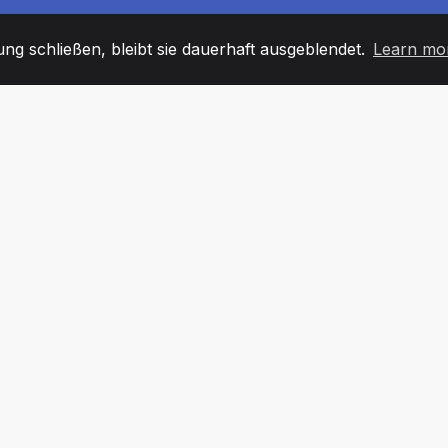
g schließen, bleibt sie dauerhaft ausgeblendet.
Learn mo
60
+36
7
TARBEITER
COUNTRIES
BÜRO