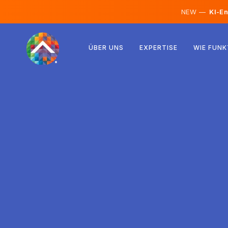
NEW —
KI-En
Österreich
ÜBER UNS
EXPERTISE
WIE FUNK
Finnland
Island
Luxemburg
Schweden
Vereinigtes Königreich
Albanien
Tschechien
Ungarn
Nordmazedonien