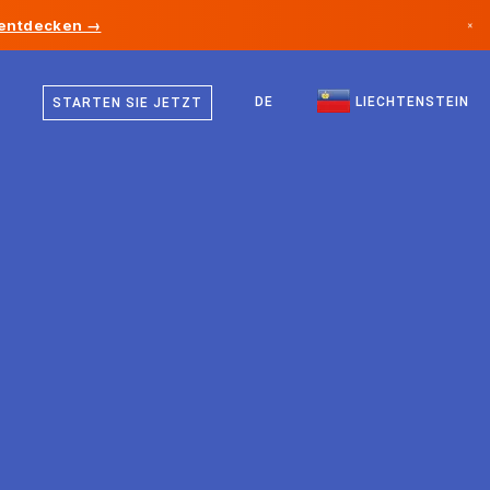
 entdecken →
×
Deutsch
Kanada
Englisch
DE
LIECHTENSTEIN
STARTEN SIE JETZT
Deutschland
Liechtenstein
Norwegen
Japan
Bulgarien
Kroatien
Litauen
Montenegro