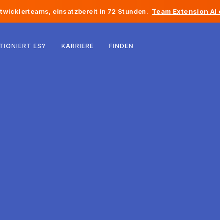
twicklerteams, einsatzbereit in 72 Stunden.
Team Extension AI
Belgien
TIONIERT ES?
KARRIERE
FINDEN
Frankreich
Irland
Niederlande
Schweiz
Vereinigte Staaten
Bosnien und Herzegowina
Estland
Lettland
Republik Moldau