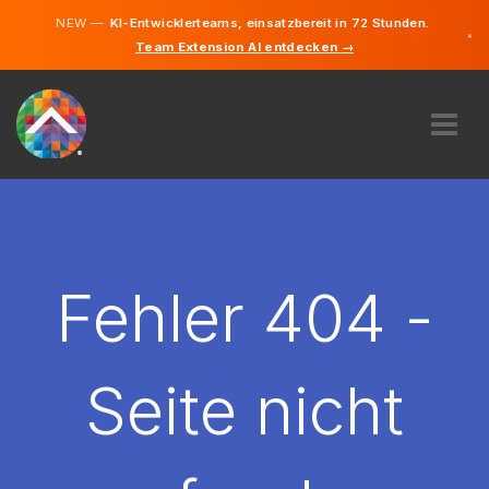
NEW —
KI-Entwicklerteams, einsatzbereit in 72 Stunden.
×
Team Extension AI entdecken →
Deutsch
Englisch
ÜBER UNS
EXPERTISE
WIE FUNKTIONIERT ES?
KARRIERE
Fehler 404 -
FINDEN
LIECHTENSTEIN
Seite nicht
DE
STARTEN SIE JETZT