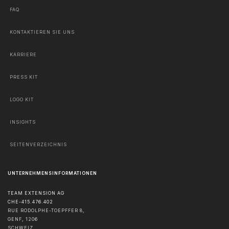
FAQ
KONTAKTIEREN SIE UNS
KARRIERE
PRESS KIT
LOGO KIT
INSIGHTS
SEITENVERZEICHNIS
UNTERNEHMENSINFORMATIONEN
TEAM EXTENSION AG
CHE-415.476.402
RUE RODOLPHE-TOEPFFER 8,
GENF
,
1206
SCHWEIZ