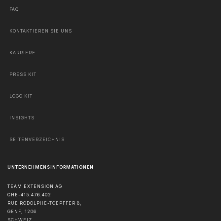
FAQ
KONTAKTIEREN SIE UNS
KARRIERE
PRESS KIT
LOGO KIT
INSIGHTS
SEITENVERZEICHNIS
UNTERNEHMENSINFORMATIONEN
TEAM EXTENSION AG
CHE-415.476.402
RUE RODOLPHE-TOEPFFER 8,
GENF
,
1206
SCHWEIZ