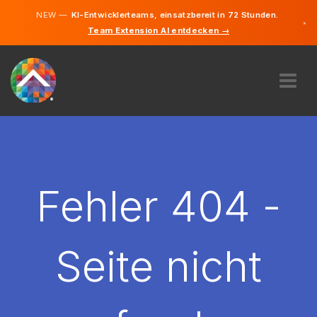
NEW —
KI-Entwicklerteams, einsatzbereit in 72 Stunden.
×
Team Extension AI entdecken →
Deutsch
Englisch
ÜBER UNS
EXPERTISE
WIE FUNKTIONIERT ES?
KARRIERE
Fehler 404 -
FINDEN
LIECHTENSTEIN
Seite nicht
DE
STARTEN SIE JETZT