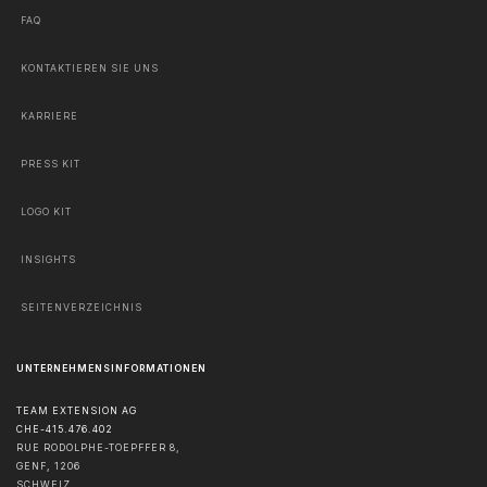
FAQ
KONTAKTIEREN SIE UNS
KARRIERE
PRESS KIT
LOGO KIT
INSIGHTS
SEITENVERZEICHNIS
UNTERNEHMENSINFORMATIONEN
TEAM EXTENSION AG
CHE-415.476.402
RUE RODOLPHE-TOEPFFER 8,
GENF
,
1206
SCHWEIZ