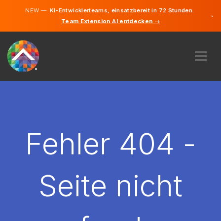
NEW —
KI-Entwicklerteams, einsatzbereit in 72 Stunden.
×
Team Extension AI entdecken →
Deutsch
Englisch
ÜBER UNS
EXPERTISE
WIE FUNKTIONIERT ES?
KARRIERE
Fehler 404 -
FINDEN
LIECHTENSTEIN
Seite nicht
DE
STARTEN SIE JETZT