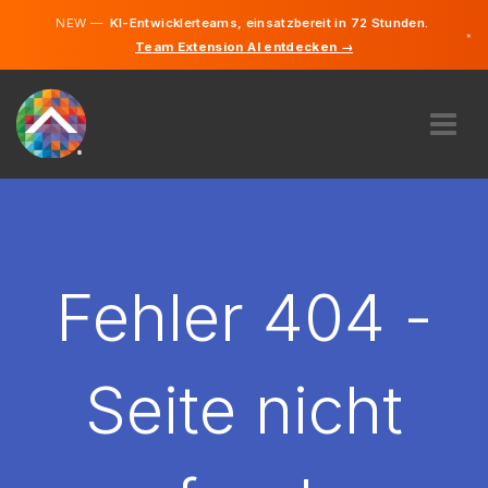
NEW —
KI-Entwicklerteams, einsatzbereit in 72 Stunden.
×
Team Extension AI entdecken →
Deutsch
Englisch
ÜBER UNS
EXPERTISE
WIE FUNKTIONIERT ES?
KARRIERE
Fehler 404 -
FINDEN
LIECHTENSTEIN
Seite nicht
DE
STARTEN SIE JETZT