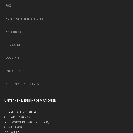
FAQ
KONTAKTIEREN SIE UNS
KARRIERE
PRESS KIT
LOGO KIT
INSIGHTS
SEITENVERZEICHNIS
UNTERNEHMENSINFORMATIONEN
TEAM EXTENSION AG
CHE-415.476.402
RUE RODOLPHE-TOEPFFER 8,
GENF
,
1206
SCHWEIZ