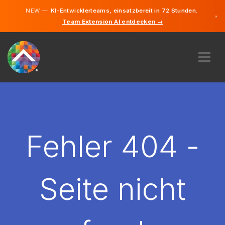
NEW —
KI-Entwicklerteams, einsatzbereit in 72 Stunden.
×
Team Extension AI entdecken →
Deutsch
Englisch
ÜBER UNS
EXPERTISE
WIE FUNKTIONIERT ES?
KARRIERE
Fehler 404 -
FINDEN
LIECHTENSTEIN
Seite nicht
DE
STARTEN SIE JETZT