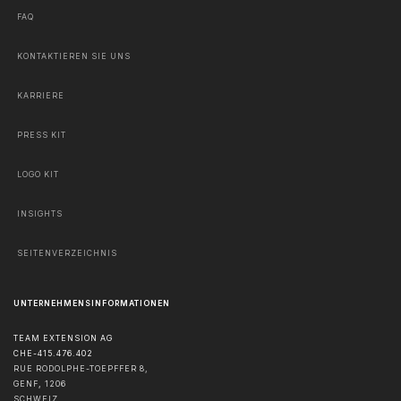
FAQ
KONTAKTIEREN SIE UNS
KARRIERE
PRESS KIT
LOGO KIT
INSIGHTS
SEITENVERZEICHNIS
UNTERNEHMENSINFORMATIONEN
TEAM EXTENSION AG
CHE-415.476.402
RUE RODOLPHE-TOEPFFER 8,
GENF
,
1206
SCHWEIZ