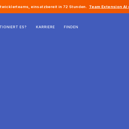
twicklerteams, einsatzbereit in 72 Stunden.
Team Extension AI
Belgien
TIONIERT ES?
KARRIERE
FINDEN
Frankreich
Irland
Niederlande
Schweiz
Vereinigte Staaten
Bosnien und Herzegowina
Estland
Lettland
Republik Moldau