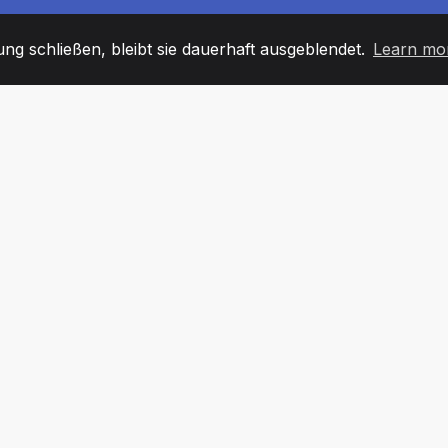
g schließen, bleibt sie dauerhaft ausgeblendet.
Learn mo
60
+36
7
TARBEITER
COUNTRIES
BÜRO