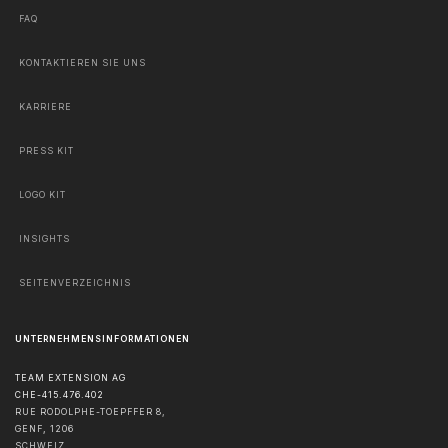
FAQ
KONTAKTIEREN SIE UNS
KARRIERE
PRESS KIT
LOGO KIT
INSIGHTS
SEITENVERZEICHNIS
UNTERNEHMENSINFORMATIONEN
TEAM EXTENSION AG
CHE-415.476.402
RUE RODOLPHE-TOEPFFER 8,
GENF
,
1206
SCHWEIZ