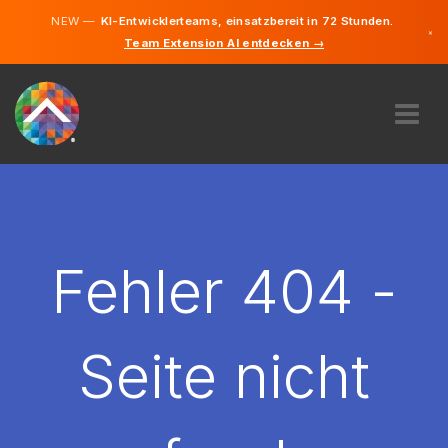
NEW —
KI-Entwicklerteams, einsatzbereit in 72 Stunden.
×
Team Extension AI entdecken →
Deutsch
Englisch
ÜBER UNS
EXPERTISE
WIE FUNKTIONIERT ES?
KARRIERE
Fehler 404 -
FINDEN
LIECHTENSTEIN
Seite nicht
DE
STARTEN SIE JETZT