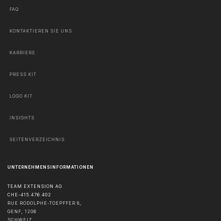
FAQ
KONTAKTIEREN SIE UNS
KARRIERE
PRESS KIT
LOGO KIT
INSIGHTS
SEITENVERZEICHNIS
UNTERNEHMENSINFORMATIONEN
TEAM EXTENSION AG
CHE-415.476.402
RUE RODOLPHE-TOEPFFER 8,
GENF
,
1206
SCHWEIZ