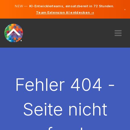
NEW —
KI-Entwicklerteams, einsatzbereit in 72 Stunden.
×
Team Extension AI entdecken →
Deutsch
Englisch
ÜBER UNS
EXPERTISE
WIE FUNKTIONIERT ES?
KARRIERE
Fehler 404 -
FINDEN
LIECHTENSTEIN
Seite nicht
DE
STARTEN SIE JETZT