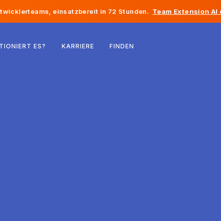
twicklerteams, einsatzbereit in 72 Stunden.
Team Extension AI
Belgien
TIONIERT ES?
KARRIERE
FINDEN
Frankreich
Irland
Niederlande
Schweiz
Vereinigte Staaten
Bosnien und Herzegowina
Estland
Lettland
Republik Moldau