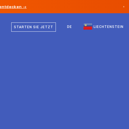
 entdecken →
×
Deutsch
Kanada
Englisch
DE
LIECHTENSTEIN
STARTEN SIE JETZT
Deutschland
Liechtenstein
Norwegen
Japan
Bulgarien
Kroatien
Litauen
Montenegro