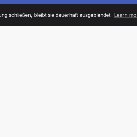
g schließen, bleibt sie dauerhaft ausgeblendet.
Learn mo
60
+36
7
TARBEITER
COUNTRIES
BÜRO