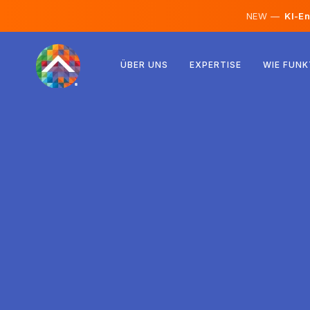
NEW —
KI-En
Österreich
ÜBER UNS
EXPERTISE
WIE FUNK
Finnland
Island
Luxemburg
Schweden
Vereinigtes Königreich
Albanien
Tschechien
Ungarn
Nordmazedonien