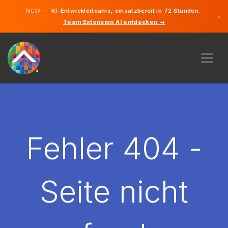
NEW —
KI-Entwicklerteams, einsatzbereit in 72 Stunden.
×
Team Extension AI entdecken →
Deutsch
Englisch
ÜBER UNS
EXPERTISE
WIE FUNKTIONIERT ES?
KARRIERE
Fehler 404 -
FINDEN
LIECHTENSTEIN
Seite nicht
DE
STARTEN SIE JETZT