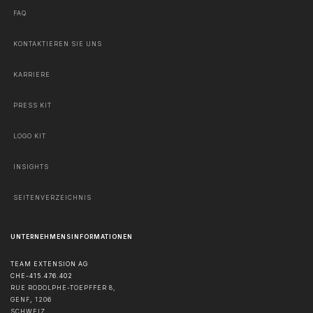
FAQ
KONTAKTIEREN SIE UNS
KARRIERE
PRESS KIT
LOGO KIT
INSIGHTS
SEITENVERZEICHNIS
UNTERNEHMENSINFORMATIONEN
TEAM EXTENSION AG
CHE-415.476.402
RUE RODOLPHE-TOEPFFER 8,
GENF
,
1206
SCHWEIZ