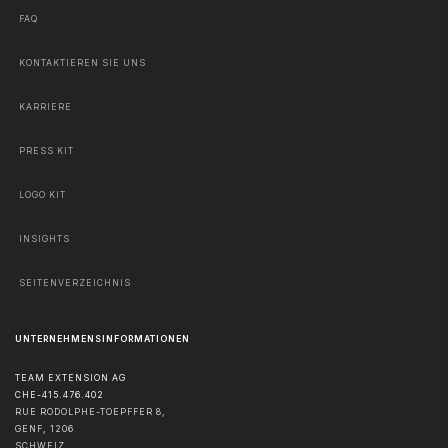
FAQ
KONTAKTIEREN SIE UNS
KARRIERE
PRESS KIT
LOGO KIT
INSIGHTS
SEITENVERZEICHNIS
UNTERNEHMENSINFORMATIONEN
TEAM EXTENSION AG
CHE-415.476.402
RUE RODOLPHE-TOEPFFER 8,
GENF
,
1206
SCHWEIZ