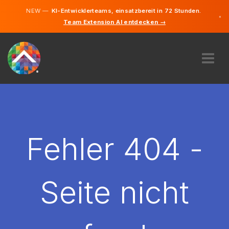
NEW —
KI-Entwicklerteams, einsatzbereit in 72 Stunden.
×
Team Extension AI entdecken →
Deutsch
Englisch
ÜBER UNS
EXPERTISE
WIE FUNKTIONIERT ES?
KARRIERE
Fehler 404 -
FINDEN
LIECHTENSTEIN
Seite nicht
DE
STARTEN SIE JETZT