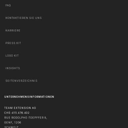
FAQ
KONTAKTIEREN SIE UNS
KARRIERE
PRESS KIT
LOGO KIT
INSIGHTS
SEITENVERZEICHNIS
UNTERNEHMENSINFORMATIONEN
TEAM EXTENSION AG
CHE-415.476.402
RUE RODOLPHE-TOEPFFER 8,
GENF
,
1206
SCHWEIZ