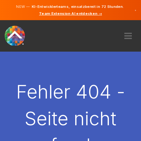
NEW —
KI-Entwicklerteams, einsatzbereit in 72 Stunden.
×
Team Extension AI entdecken →
Deutsch
Englisch
ÜBER UNS
EXPERTISE
WIE FUNKTIONIERT ES?
KARRIERE
Fehler 404 -
FINDEN
LIECHTENSTEIN
Seite nicht
DE
STARTEN SIE JETZT