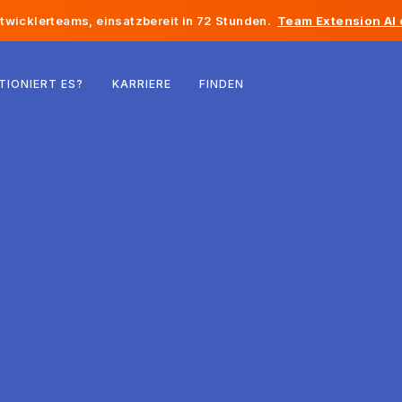
twicklerteams, einsatzbereit in 72 Stunden.
Team Extension AI
Belgien
TIONIERT ES?
KARRIERE
FINDEN
Frankreich
Irland
Niederlande
Schweiz
Vereinigte Staaten
Bosnien und Herzegowina
Estland
Lettland
Republik Moldau