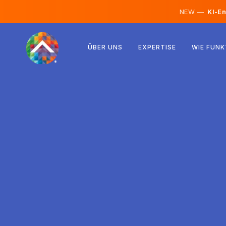
NEW —
KI-En
Österreich
ÜBER UNS
EXPERTISE
WIE FUNK
Finnland
Island
Luxemburg
Schweden
Vereinigtes Königreich
Albanien
Tschechien
Ungarn
Nordmazedonien