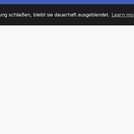
g schließen, bleibt sie dauerhaft ausgeblendet.
Learn mo
60
+36
7
TARBEITER
COUNTRIES
BÜRO