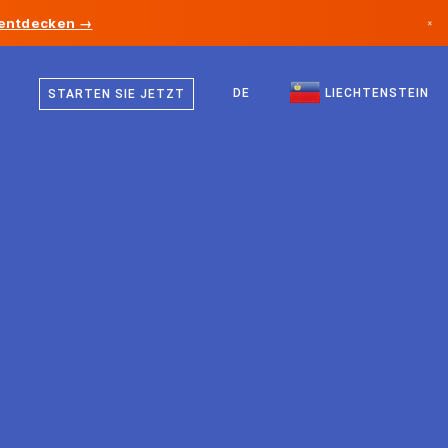
 entdecken →
×
Deutsch
Kanada
Englisch
DE
LIECHTENSTEIN
STARTEN SIE JETZT
Deutschland
Liechtenstein
Norwegen
Japan
Bulgarien
Kroatien
Litauen
Montenegro