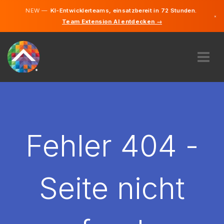
NEW —
KI-Entwicklerteams, einsatzbereit in 72 Stunden.
×
Team Extension AI entdecken →
Deutsch
Englisch
ÜBER UNS
EXPERTISE
WIE FUNKTIONIERT ES?
KARRIERE
Fehler 404 -
FINDEN
LIECHTENSTEIN
Seite nicht
DE
STARTEN SIE JETZT