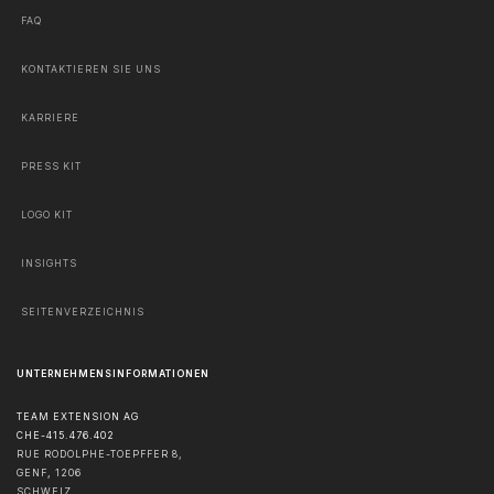
FAQ
KONTAKTIEREN SIE UNS
KARRIERE
PRESS KIT
LOGO KIT
INSIGHTS
SEITENVERZEICHNIS
UNTERNEHMENSINFORMATIONEN
TEAM EXTENSION AG
CHE-415.476.402
RUE RODOLPHE-TOEPFFER 8,
GENF
,
1206
SCHWEIZ