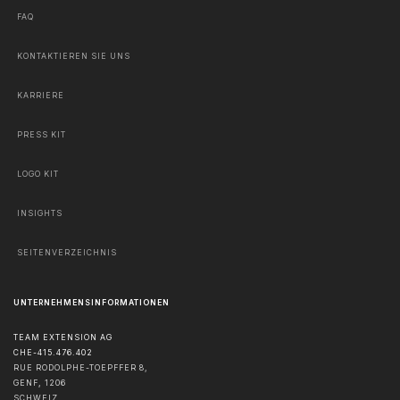
FAQ
KONTAKTIEREN SIE UNS
KARRIERE
PRESS KIT
LOGO KIT
INSIGHTS
SEITENVERZEICHNIS
UNTERNEHMENSINFORMATIONEN
TEAM EXTENSION AG
CHE-415.476.402
RUE RODOLPHE-TOEPFFER 8,
GENF
,
1206
SCHWEIZ