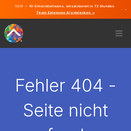
NEW —
KI-Entwicklerteams, einsatzbereit in 72 Stunden.
×
Team Extension AI entdecken →
Deutsch
Englisch
ÜBER UNS
EXPERTISE
WIE FUNKTIONIERT ES?
KARRIERE
Fehler 404 -
FINDEN
LIECHTENSTEIN
Seite nicht
DE
STARTEN SIE JETZT