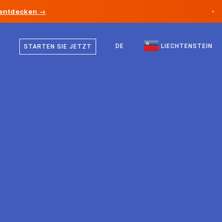
 entdecken →
×
Deutsch
Kanada
Englisch
DE
LIECHTENSTEIN
STARTEN SIE JETZT
Deutschland
Liechtenstein
Norwegen
Japan
Bulgarien
Kroatien
Litauen
Montenegro