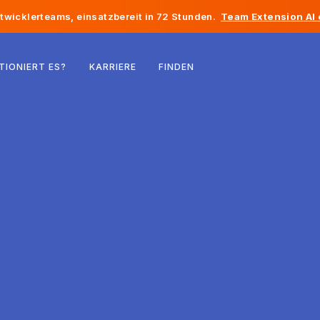
twicklerteams, einsatzbereit in 72 Stunden.
Team Extension AI
Belgien
TIONIERT ES?
KARRIERE
FINDEN
Frankreich
Irland
Niederlande
Schweiz
Vereinigte Staaten
Bosnien und Herzegowina
Estland
Lettland
Republik Moldau