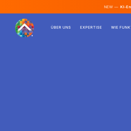
NEW —
KI-En
Österreich
ÜBER UNS
EXPERTISE
WIE FUNK
Finnland
Island
Luxemburg
Schweden
Vereinigtes Königreich
Albanien
Tschechien
Ungarn
Nordmazedonien