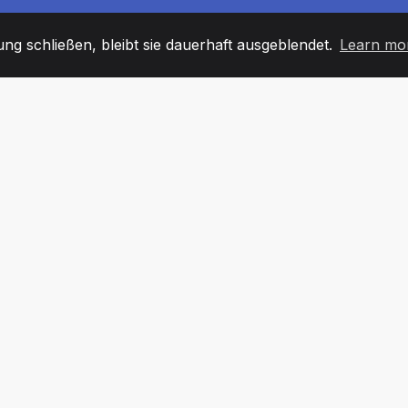
g schließen, bleibt sie dauerhaft ausgeblendet.
Learn mo
60
+36
7
TARBEITER
COUNTRIES
BÜRO