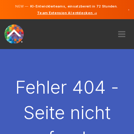
NEW —
KI-Entwicklerteams, einsatzbereit in 72 Stunden.
×
Team Extension AI entdecken →
Deutsch
Englisch
ÜBER UNS
EXPERTISE
WIE FUNKTIONIERT ES?
KARRIERE
Fehler 404 -
FINDEN
LIECHTENSTEIN
Seite nicht
DE
STARTEN SIE JETZT