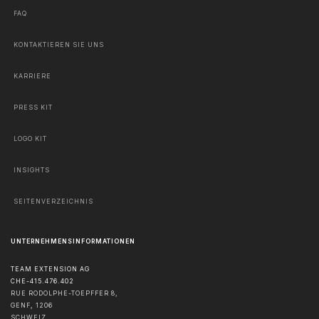
FAQ
KONTAKTIEREN SIE UNS
KARRIERE
PRESS KIT
LOGO KIT
INSIGHTS
SEITENVERZEICHNIS
UNTERNEHMENSINFORMATIONEN
TEAM EXTENSION AG
CHE-415.476.402
RUE RODOLPHE-TOEPFFER 8,
GENF
,
1206
SCHWEIZ