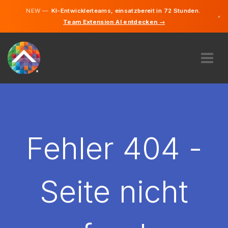
NEW —
KI-Entwicklerteams, einsatzbereit in 72 Stunden.
×
Team Extension AI entdecken →
Deutsch
Englisch
ÜBER UNS
EXPERTISE
WIE FUNKTIONIERT ES?
KARRIERE
Fehler 404 -
FINDEN
LIECHTENSTEIN
Seite nicht
DE
STARTEN SIE JETZT