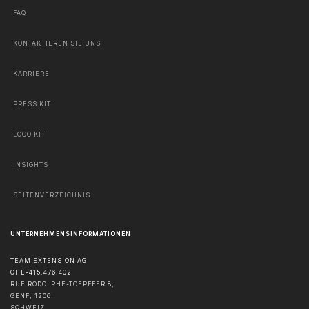
FAQ
KONTAKTIEREN SIE UNS
KARRIERE
PRESS KIT
LOGO KIT
INSIGHTS
SEITENVERZEICHNIS
UNTERNEHMENSINFORMATIONEN
TEAM EXTENSION AG
CHE-415.476.402
RUE RODOLPHE-TOEPFFER 8,
GENF
,
1206
SCHWEIZ