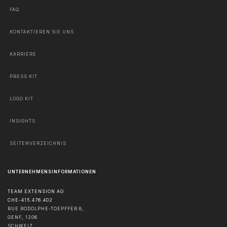
FAQ
KONTAKTIEREN SIE UNS
KARRIERE
PRESS KIT
LOGO KIT
INSIGHTS
SEITENVERZEICHNIS
UNTERNEHMENSINFORMATIONEN
TEAM EXTENSION AG
CHE-415.476.402
RUE RODOLPHE-TOEPFFER 8,
GENF
,
1206
SCHWEIZ