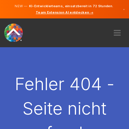
NEW —
KI-Entwicklerteams, einsatzbereit in 72 Stunden.
×
Team Extension AI entdecken →
Deutsch
Englisch
ÜBER UNS
EXPERTISE
WIE FUNKTIONIERT ES?
KARRIERE
Fehler 404 -
FINDEN
LIECHTENSTEIN
Seite nicht
DE
STARTEN SIE JETZT