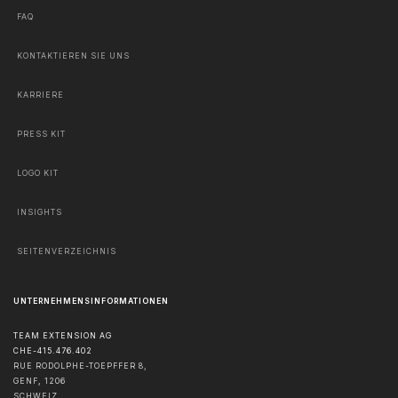
FAQ
KONTAKTIEREN SIE UNS
KARRIERE
PRESS KIT
LOGO KIT
INSIGHTS
SEITENVERZEICHNIS
UNTERNEHMENSINFORMATIONEN
TEAM EXTENSION AG
CHE-415.476.402
RUE RODOLPHE-TOEPFFER 8,
GENF
,
1206
SCHWEIZ