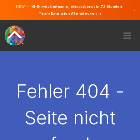
NEW —
KI-Entwicklerteams, einsatzbereit in 72 Stunden.
×
Team Extension AI entdecken →
Deutsch
Englisch
ÜBER UNS
EXPERTISE
WIE FUNKTIONIERT ES?
KARRIERE
Fehler 404 -
FINDEN
LIECHTENSTEIN
Seite nicht
DE
STARTEN SIE JETZT