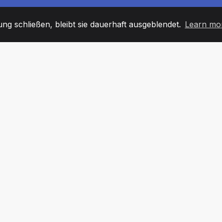
g schließen, bleibt sie dauerhaft ausgeblendet.
Learn mo
60
+36
7
TARBEITER
COUNTRIES
BÜRO