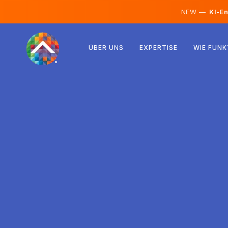
NEW —
KI-En
Österreich
ÜBER UNS
EXPERTISE
WIE FUNK
Finnland
Island
Luxemburg
Schweden
Vereinigtes Königreich
Albanien
Tschechien
Ungarn
Nordmazedonien