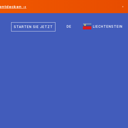
 entdecken →
×
Deutsch
Kanada
Englisch
DE
LIECHTENSTEIN
STARTEN SIE JETZT
Deutschland
Liechtenstein
Norwegen
Japan
Bulgarien
Kroatien
Litauen
Montenegro