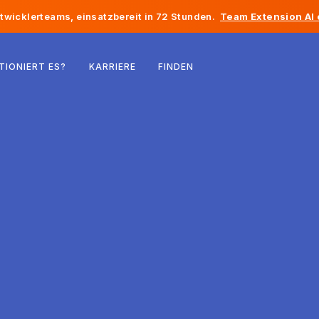
twicklerteams, einsatzbereit in 72 Stunden.
Team Extension AI
Belgien
TIONIERT ES?
KARRIERE
FINDEN
Frankreich
Irland
Niederlande
Schweiz
Vereinigte Staaten
Bosnien und Herzegowina
Estland
Lettland
Republik Moldau