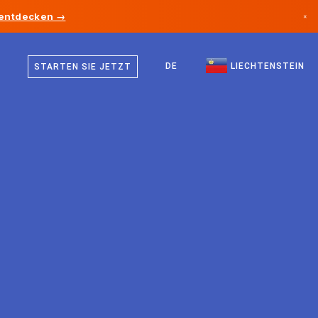
 entdecken →
×
Deutsch
Kanada
Englisch
DE
LIECHTENSTEIN
STARTEN SIE JETZT
Deutschland
Liechtenstein
Norwegen
Japan
Bulgarien
Kroatien
Litauen
Montenegro