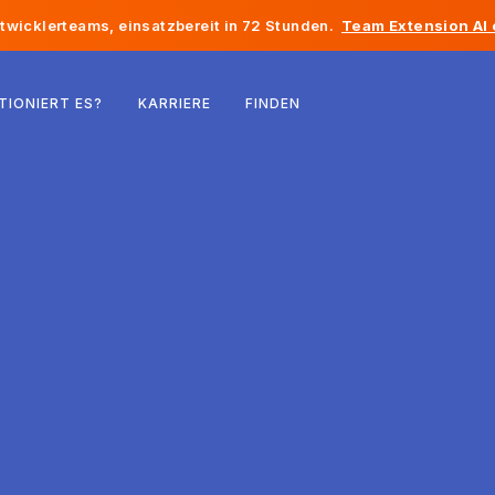
twicklerteams, einsatzbereit in 72 Stunden.
Team Extension AI
Belgien
TIONIERT ES?
KARRIERE
FINDEN
Frankreich
Irland
Niederlande
Schweiz
Vereinigte Staaten
Bosnien und Herzegowina
Estland
Lettland
Republik Moldau