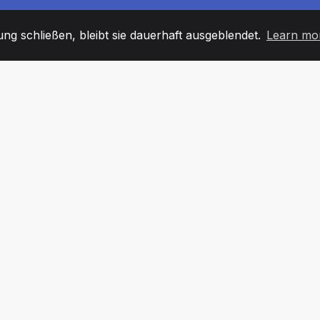
g schließen, bleibt sie dauerhaft ausgeblendet.
Learn mo
60
+36
7
TARBEITER
COUNTRIES
BÜRO