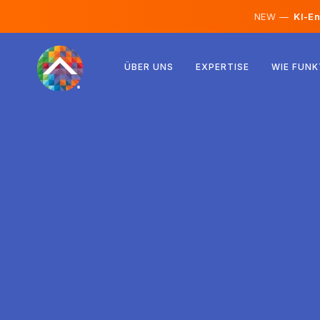
NEW —
KI-En
Österreich
ÜBER UNS
EXPERTISE
WIE FUNK
Finnland
Island
Luxemburg
Schweden
Vereinigtes Königreich
Albanien
Tschechien
Ungarn
Nordmazedonien