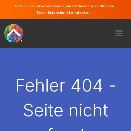
NEW —
KI-Entwicklerteams, einsatzbereit in 72 Stunden.
×
Team Extension AI entdecken →
Deutsch
Englisch
ÜBER UNS
EXPERTISE
WIE FUNKTIONIERT ES?
KARRIERE
Fehler 404 -
FINDEN
LIECHTENSTEIN
Seite nicht
DE
STARTEN SIE JETZT