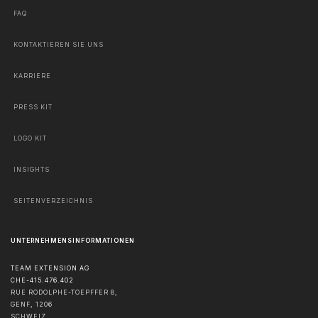
FAQ
KONTAKTIEREN SIE UNS
KARRIERE
PRESS KIT
LOGO KIT
INSIGHTS
SEITENVERZEICHNIS
UNTERNEHMENSINFORMATIONEN
TEAM EXTENSION AG
CHE-415.476.402
RUE RODOLPHE-TOEPFFER 8,
GENF
,
1206
SCHWEIZ