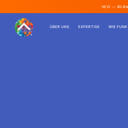
NEW —
KI-En
Österreich
ÜBER UNS
EXPERTISE
WIE FUNK
Finnland
Island
Luxemburg
Schweden
Vereinigtes Königreich
Albanien
Tschechien
Ungarn
Nordmazedonien