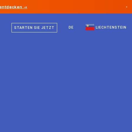
 entdecken →
×
Deutsch
Kanada
Englisch
DE
LIECHTENSTEIN
STARTEN SIE JETZT
Deutschland
Liechtenstein
Norwegen
Japan
Bulgarien
Kroatien
Litauen
Montenegro