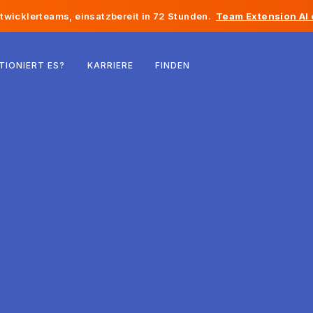
twicklerteams, einsatzbereit in 72 Stunden.
Team Extension AI
Belgien
TIONIERT ES?
KARRIERE
FINDEN
Frankreich
Irland
Niederlande
Schweiz
Vereinigte Staaten
Bosnien und Herzegowina
Estland
Lettland
Republik Moldau