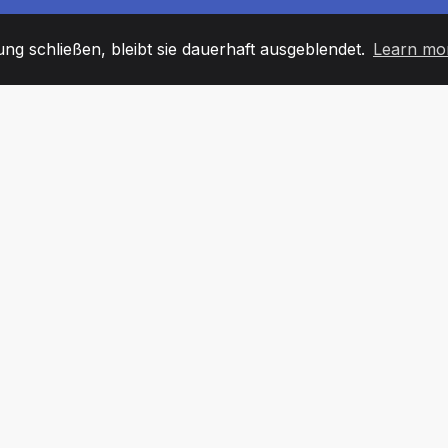
g schließen, bleibt sie dauerhaft ausgeblendet.
Learn mo
60
+36
7
TARBEITER
COUNTRIES
BÜRO