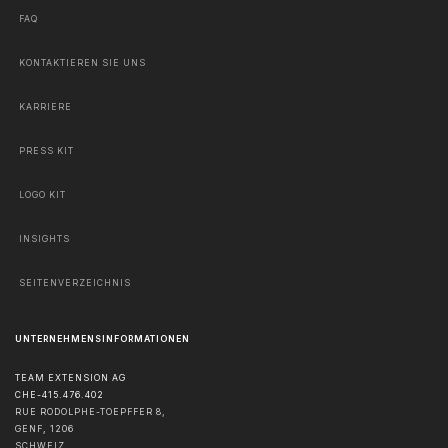
FAQ
KONTAKTIEREN SIE UNS
KARRIERE
PRESS KIT
LOGO KIT
INSIGHTS
SEITENVERZEICHNIS
UNTERNEHMENSINFORMATIONEN
TEAM EXTENSION AG
CHE-415.476.402
RUE RODOLPHE-TOEPFFER 8,
GENF
,
1206
SCHWEIZ