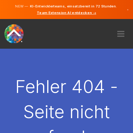
NEW —
KI-Entwicklerteams, einsatzbereit in 72 Stunden.
×
Team Extension AI entdecken →
Deutsch
Englisch
ÜBER UNS
EXPERTISE
WIE FUNKTIONIERT ES?
KARRIERE
Fehler 404 -
FINDEN
LIECHTENSTEIN
Seite nicht
DE
STARTEN SIE JETZT