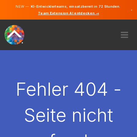
NEW —
KI-Entwicklerteams, einsatzbereit in 72 Stunden.
×
Team Extension AI entdecken →
Deutsch
Englisch
ÜBER UNS
EXPERTISE
WIE FUNKTIONIERT ES?
KARRIERE
Fehler 404 -
FINDEN
LIECHTENSTEIN
Seite nicht
DE
STARTEN SIE JETZT