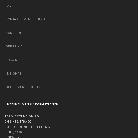
FAQ
KONTAKTIEREN SIE UNS
KARRIERE
PRESS KIT
LOGO KIT
INSIGHTS
SEITENVERZEICHNIS
UNTERNEHMENSINFORMATIONEN
TEAM EXTENSION AG
CHE-415.476.402
RUE RODOLPHE-TOEPFFER 8,
GENF
,
1206
SCHWEIZ