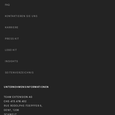
FAQ
KONTAKTIEREN SIE UNS
KARRIERE
PRESS KIT
LOGO KIT
INSIGHTS
SEITENVERZEICHNIS
UNTERNEHMENSINFORMATIONEN
TEAM EXTENSION AG
CHE-415.476.402
RUE RODOLPHE-TOEPFFER 8,
GENF
,
1206
SCHWEIZ