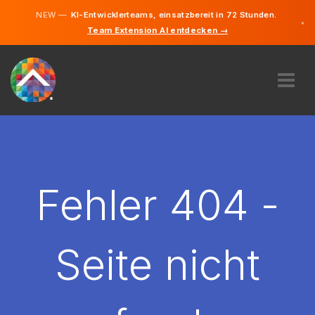
NEW —
KI-Entwicklerteams, einsatzbereit in 72 Stunden.
×
Team Extension AI entdecken →
Deutsch
Englisch
ÜBER UNS
EXPERTISE
WIE FUNKTIONIERT ES?
KARRIERE
Fehler 404 -
FINDEN
LIECHTENSTEIN
Seite nicht
DE
STARTEN SIE JETZT