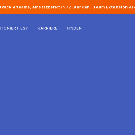
twicklerteams, einsatzbereit in 72 Stunden.
Team Extension AI
Belgien
TIONIERT ES?
KARRIERE
FINDEN
Frankreich
Irland
Niederlande
Schweiz
Vereinigte Staaten
Bosnien und Herzegowina
Estland
Lettland
Republik Moldau