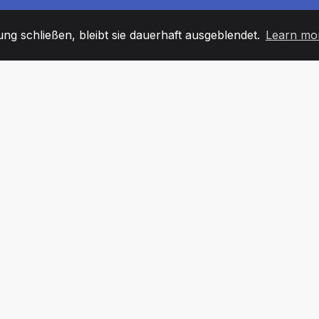
g schließen, bleibt sie dauerhaft ausgeblendet.
Learn mo
60
+36
7
TARBEITER
COUNTRIES
BÜRO