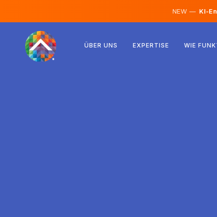
NEW —
KI-En
Österreich
ÜBER UNS
EXPERTISE
WIE FUNK
Finnland
Island
Luxemburg
Schweden
Vereinigtes Königreich
Albanien
Tschechien
Ungarn
Nordmazedonien