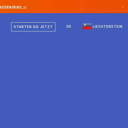
 entdecken →
×
Deutsch
Kanada
Englisch
DE
LIECHTENSTEIN
STARTEN SIE JETZT
Deutschland
Liechtenstein
Norwegen
Japan
Bulgarien
Kroatien
Litauen
Montenegro