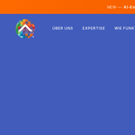
NEW —
KI-En
Österreich
ÜBER UNS
EXPERTISE
WIE FUNK
Finnland
Island
Luxemburg
Schweden
Vereinigtes Königreich
Albanien
Tschechien
Ungarn
Nordmazedonien