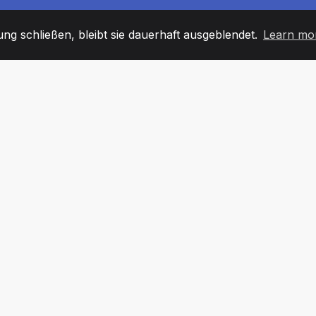
g schließen, bleibt sie dauerhaft ausgeblendet.
Learn mo
60
+36
7
TARBEITER
COUNTRIES
BÜRO