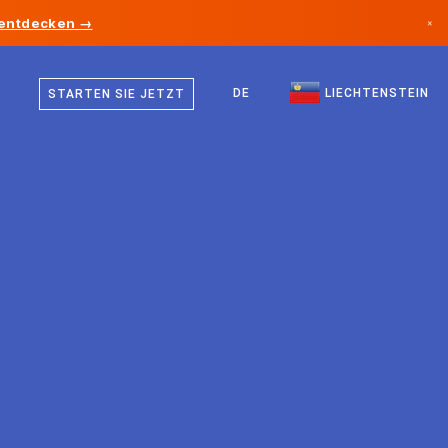
 entdecken →
×
Deutsch
Kanada
Englisch
DE
LIECHTENSTEIN
STARTEN SIE JETZT
Deutschland
Liechtenstein
Norwegen
Japan
Bulgarien
Kroatien
Litauen
Montenegro