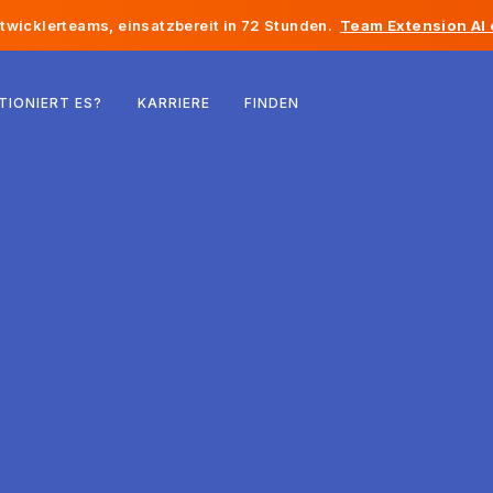
twicklerteams, einsatzbereit in 72 Stunden.
Team Extension AI
Belgien
TIONIERT ES?
KARRIERE
FINDEN
Frankreich
Irland
Niederlande
Schweiz
Vereinigte Staaten
Bosnien und Herzegowina
Estland
Lettland
Republik Moldau