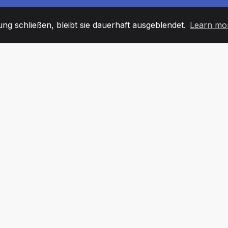
g schließen, bleibt sie dauerhaft ausgeblendet.
Learn mo
60
+36
7
TARBEITER
COUNTRIES
BÜRO