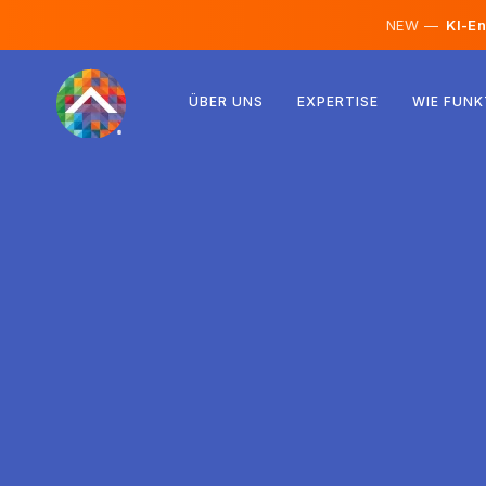
NEW —
KI-En
Österreich
ÜBER UNS
EXPERTISE
WIE FUNK
Finnland
Island
Luxemburg
Schweden
Vereinigtes Königreich
Albanien
Tschechien
Ungarn
Nordmazedonien