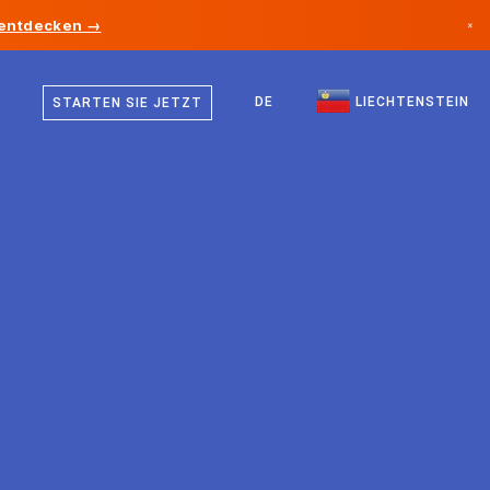
 entdecken →
×
Deutsch
Kanada
Englisch
DE
LIECHTENSTEIN
STARTEN SIE JETZT
Deutschland
Liechtenstein
Norwegen
Japan
Bulgarien
Kroatien
Litauen
Montenegro