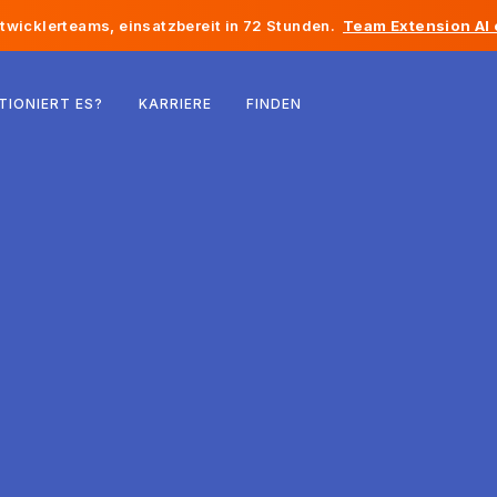
twicklerteams, einsatzbereit in 72 Stunden.
Team Extension AI
Belgien
TIONIERT ES?
KARRIERE
FINDEN
Frankreich
Irland
Niederlande
Schweiz
Vereinigte Staaten
Bosnien und Herzegowina
Estland
Lettland
Republik Moldau