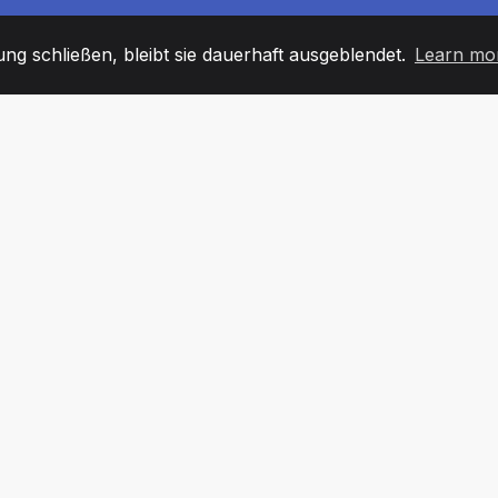
g schließen, bleibt sie dauerhaft ausgeblendet.
Learn mo
60
+36
7
TARBEITER
COUNTRIES
BÜRO