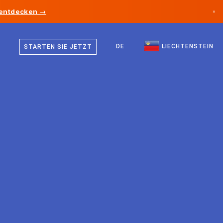
 entdecken →
×
Deutsch
Kanada
Englisch
DE
LIECHTENSTEIN
STARTEN SIE JETZT
Deutschland
Liechtenstein
Norwegen
Japan
Bulgarien
Kroatien
Litauen
Montenegro