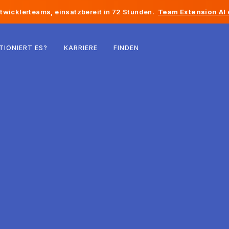
twicklerteams, einsatzbereit in 72 Stunden.
Team Extension AI
Belgien
TIONIERT ES?
KARRIERE
FINDEN
Frankreich
Irland
Niederlande
Schweiz
Vereinigte Staaten
Bosnien und Herzegowina
Estland
Lettland
Republik Moldau