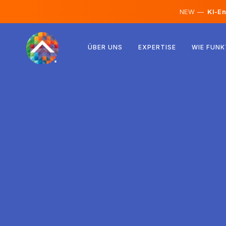
NEW —
KI-En
Österreich
ÜBER UNS
EXPERTISE
WIE FUNK
Finnland
Island
Luxemburg
Schweden
Vereinigtes Königreich
Albanien
Tschechien
Ungarn
Nordmazedonien