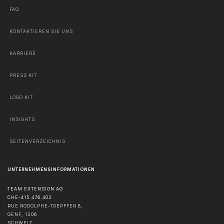
FAQ
KONTAKTIEREN SIE UNS
KARRIERE
PRESS KIT
LOGO KIT
INSIGHTS
SEITENVERZEICHNIS
UNTERNEHMENSINFORMATIONEN
TEAM EXTENSION AG
CHE-415.476.402
RUE RODOLPHE-TOEPFFER 8,
GENF
,
1206
SCHWEIZ