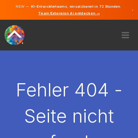
NEW —
KI-Entwicklerteams, einsatzbereit in 72 Stunden.
×
Team Extension AI entdecken →
Deutsch
Englisch
ÜBER UNS
EXPERTISE
WIE FUNKTIONIERT ES?
KARRIERE
Fehler 404 -
FINDEN
LIECHTENSTEIN
Seite nicht
DE
STARTEN SIE JETZT