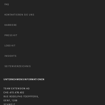
FAQ
KONTAKTIEREN SIE UNS
KARRIERE
PRESS KIT
LOGO KIT
INSIGHTS
SEITENVERZEICHNIS
UNTERNEHMENSINFORMATIONEN
TEAM EXTENSION AG
CHE-415.476.402
RUE RODOLPHE-TOEPFFER 8,
GENF
,
1206
SCHWEIZ