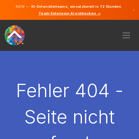
NEW —
KI-Entwicklerteams, einsatzbereit in 72 Stunden.
×
Team Extension AI entdecken →
Deutsch
Englisch
ÜBER UNS
EXPERTISE
WIE FUNKTIONIERT ES?
KARRIERE
Fehler 404 -
FINDEN
LIECHTENSTEIN
Seite nicht
DE
STARTEN SIE JETZT