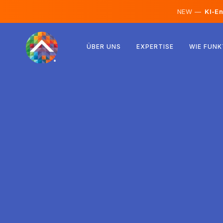
NEW —
KI-En
Österreich
ÜBER UNS
EXPERTISE
WIE FUNK
Finnland
Island
Luxemburg
Schweden
Vereinigtes Königreich
Albanien
Tschechien
Ungarn
Nordmazedonien