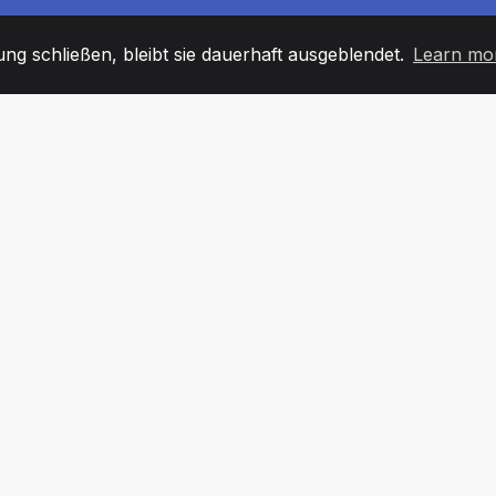
g schließen, bleibt sie dauerhaft ausgeblendet.
Learn mo
60
+36
7
TARBEITER
COUNTRIES
BÜRO