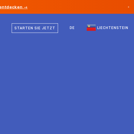
 entdecken →
×
Deutsch
Kanada
Englisch
DE
LIECHTENSTEIN
STARTEN SIE JETZT
Deutschland
Liechtenstein
Norwegen
Japan
Bulgarien
Kroatien
Litauen
Montenegro