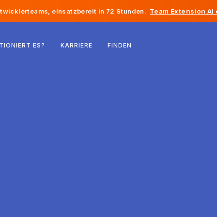
twicklerteams, einsatzbereit in 72 Stunden.
Team Extension AI
Belgien
TIONIERT ES?
KARRIERE
FINDEN
Frankreich
Irland
Niederlande
Schweiz
Vereinigte Staaten
Bosnien und Herzegowina
Estland
Lettland
Republik Moldau