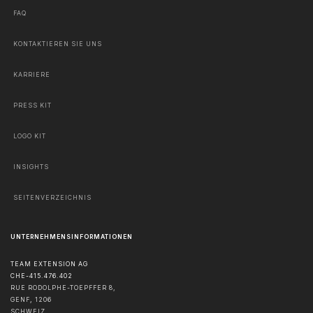
FAQ
KONTAKTIEREN SIE UNS
KARRIERE
PRESS KIT
LOGO KIT
INSIGHTS
SEITENVERZEICHNIS
UNTERNEHMENSINFORMATIONEN
TEAM EXTENSION AG
CHE-415.476.402
RUE RODOLPHE-TOEPFFER 8,
GENF
,
1206
SCHWEIZ