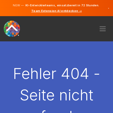
NEW —
KI-Entwicklerteams, einsatzbereit in 72 Stunden.
×
Team Extension AI entdecken →
Deutsch
Englisch
ÜBER UNS
EXPERTISE
WIE FUNKTIONIERT ES?
KARRIERE
Fehler 404 -
FINDEN
LIECHTENSTEIN
Seite nicht
DE
STARTEN SIE JETZT