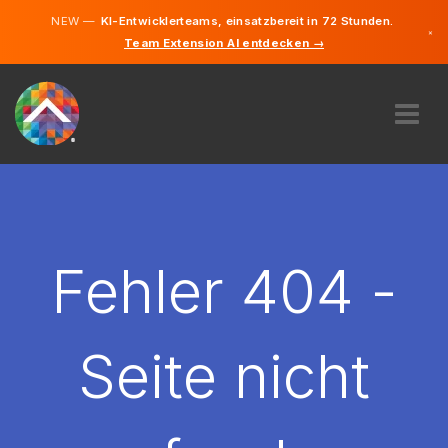
NEW —
KI-Entwicklerteams, einsatzbereit in 72 Stunden.
×
Team Extension AI entdecken →
Deutsch
Englisch
ÜBER UNS
EXPERTISE
WIE FUNKTIONIERT ES?
KARRIERE
Fehler 404 -
FINDEN
LIECHTENSTEIN
Seite nicht
DE
STARTEN SIE JETZT