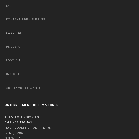
FAQ
KONTAKTIEREN SIE UNS
KARRIERE
PRESS KIT
LOGO KIT
INSIGHTS
SEITENVERZEICHNIS
UNTERNEHMENSINFORMATIONEN
TEAM EXTENSION AG
CHE-415.476.402
RUE RODOLPHE-TOEPFFER 8,
GENF
,
1206
SCHWEIZ